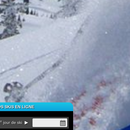
S SKIS EN LIGNE
er
jour de ski