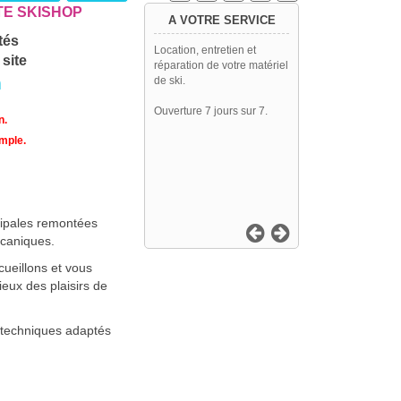
TTE SKISHOP
A VOTRE SERVICE
tés
Location, entretien et
site
réparation de votre matériel
m
de ski.
Ouverture 7 jours sur 7.
n.
emple.
cipales remontées
écaniques.
ueillons et vous
eux des plaisirs de
s techniques adaptés