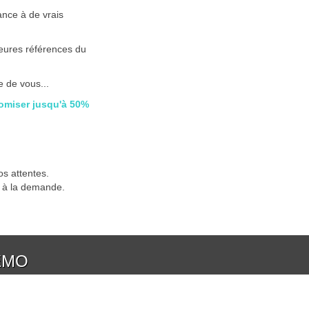
ance à de vrais
lleures références du
e de vous...
omiser jusqu'à 50%
os attentes.
t à la demande.
EMO
Gagnez du temps !